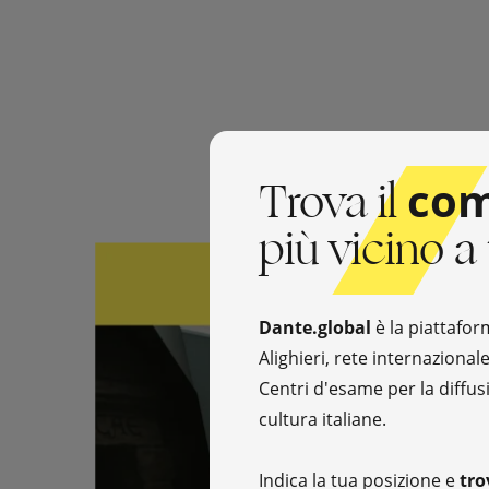
Trova il
com
più vicino a 
Dante.global
è la piattafor
Alighieri, rete internazional
Centri d'esame per la diffusi
cultura italiane.
Indica la tua posizione e
tro