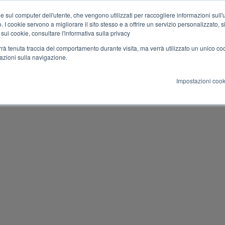
e sul computer dell'utente, che vengono utilizzati per raccogliere informazioni sull'uti
 I cookie servono a migliorare il sito stesso e a offrire un servizio personalizzato, sia
Corsi
Docenti
Certificazione
Cultura
Eventi
 sui cookie, consultare l'informativa sulla privacy
verrà tenuta traccia del comportamento durante visita, ma verrà utilizzato un unico c
mazioni sulla navigazione.
Impostazioni cook