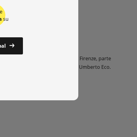
me delle
e
a
su
bal
o visitato l’esposizione di Palazzo Firenze, parte
à Dante Alighieri con la Fondazione Umberto Eco.