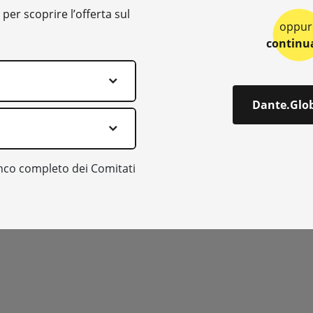
il no
 per scoprire l’offerta sul
oppur
cose
continu
Dante.Glo
Oltre
2.000 visitatori
hann
del progetto della Societ
nco completo dei Comitati
Leggi il comunicato