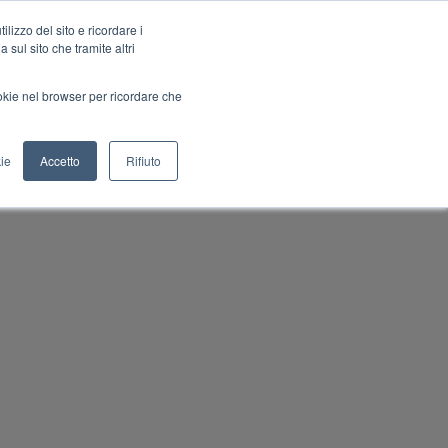
lizzo del sito e ricordare i
 sul sito che tramite altri
Blog
Pillole
Congresso
ACCED
ookie nel browser per ricordare che
ie
Accetto
Rifiuto