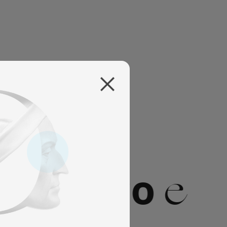
de
sso per
e
rto Eco