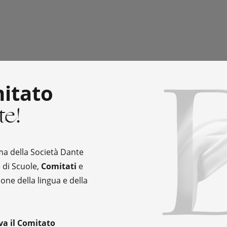
28 LUGLIO
Gran
itato
te!
succe
ma della Società Dante
e di Scuole,
Comitati
e
Umbe
one della lingua e della
va il Comitato