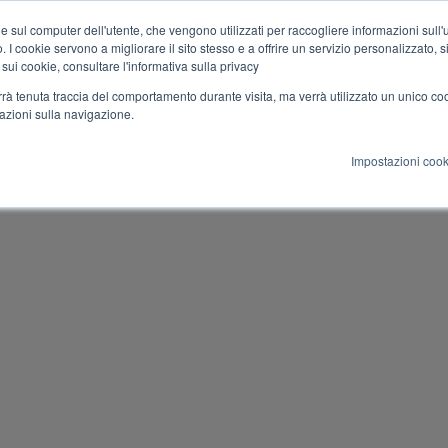
e sul computer dell'utente, che vengono utilizzati per raccogliere informazioni sull'uti
 I cookie servono a migliorare il sito stesso e a offrire un servizio personalizzato, sia
Courses
Teachers
Certification
Culture
Eve
 sui cookie, consultare l'informativa sulla privacy
verrà tenuta traccia del comportamento durante visita, ma verrà utilizzato un unico c
mazioni sulla navigazione.
Impostazioni cook