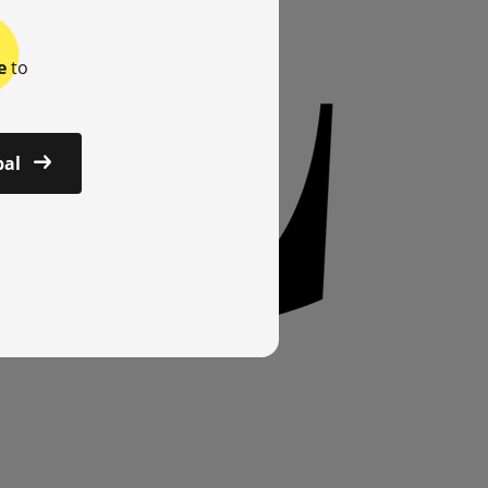
e
to
bal