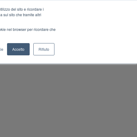
lizzo del sito e ricordare i
 sul sito che tramite altri
nts
Blog
Pillole
Congress
LOG 
ookie nel browser per ricordare che
ie
Accetto
Rifiuto