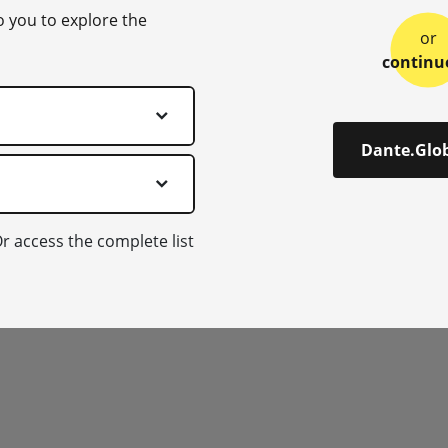
o you to explore the
or
continu
Dante.Glo
r access the complete list