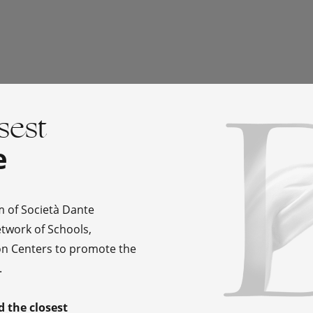
sest
e
Meet your
t
m of Società Dante
network of Schools,
n Centers to promote the
.
d the closest