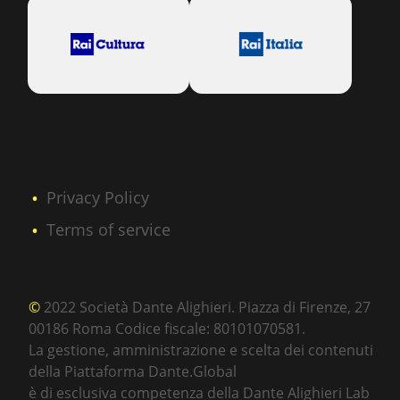
Privacy Policy
Terms of service
©
2022 Società Dante Alighieri. Piazza di Firenze, 27
00186 Roma Codice fiscale: 80101070581.
La gestione, amministrazione e scelta dei contenuti
della Piattaforma Dante.Global
è di esclusiva competenza della Dante Alighieri Lab