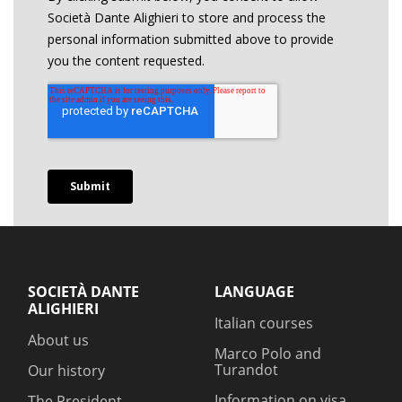
SOCIETÀ DANTE
LANGUAGE
ALIGHIERI
Italian courses
About us
Marco Polo and
Turandot
Our history
Information on visa
The President