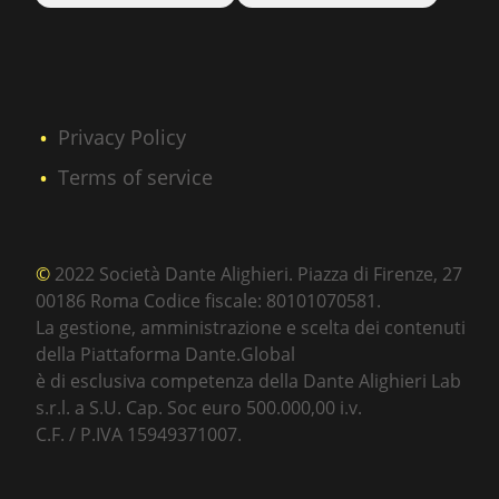
Privacy Policy
Terms of service
©
2022 Società Dante Alighieri. Piazza di Firenze, 27
00186 Roma Codice fiscale: 80101070581.
La gestione, amministrazione e scelta dei contenuti
della Piattaforma Dante.Global
è di esclusiva competenza della Dante Alighieri Lab
s.r.l. a S.U. Cap. Soc euro 500.000,00 i.v.
C.F. / P.IVA 15949371007.