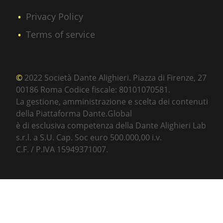
Privacy Policy
Terms of service
©
2022 Società Dante Alighieri. Piazza di Firenze, 27
00186 Roma Codice fiscale: 80101070581.
La gestione, amministrazione e scelta dei contenuti
della Piattaforma Dante.Global
è di esclusiva competenza della Dante Alighieri Lab
s.r.l. a S.U. Cap. Soc euro 500.000,00 i.v.
C.F. / P.IVA 15949371007.