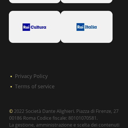
Privacy Policy
Terms of service
©
2022 Società Dante Alighieri. Piazza di Firenze, 27
00186 Roma Codice fiscale: 80101070581.
La gestione, amministrazione e scelta dei contenuti