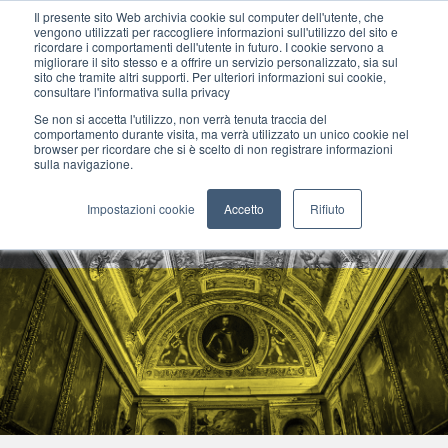
Il presente sito Web archivia cookie sul computer dell'utente, che
vengono utilizzati per raccogliere informazioni sull'utilizzo del sito e
ricordare i comportamenti dell'utente in futuro. I cookie servono a
migliorare il sito stesso e a offrire un servizio personalizzato, sia sul
MENU
sito che tramite altri supporti. Per ulteriori informazioni sui cookie,
consultare l'informativa sulla privacy
Se non si accetta l'utilizzo, non verrà tenuta traccia del
comportamento durante visita, ma verrà utilizzato un unico cookie nel
browser per ricordare che si è scelto di non registrare informazioni
sulla navigazione.
Impostazioni cookie
Accetto
Rifiuto