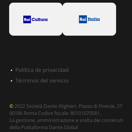
Política de privacidad
Términos del servicio
©
2022 Società Dante Alighieri. Piazza di Firenze, 27
00186 Roma Codice fiscale: 80101070581.
La gestione, amministrazione e scelta dei contenuti
della Piattaforma Dante.Global