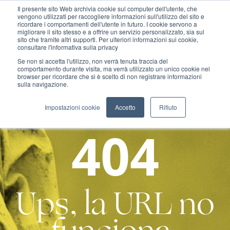
Il presente sito Web archivia cookie sul computer dell'utente, che
vengono utilizzati per raccogliere informazioni sull'utilizzo del sito e
ricordare i comportamenti dell'utente in futuro. I cookie servono a
migliorare il sito stesso e a offrire un servizio personalizzato, sia sul
MENU
sito che tramite altri supporti. Per ulteriori informazioni sui cookie,
consultare l'informativa sulla privacy
Se non si accetta l'utilizzo, non verrà tenuta traccia del
comportamento durante visita, ma verrà utilizzato un unico cookie nel
browser per ricordare che si è scelto di non registrare informazioni
sulla navigazione.
Impostazioni cookie
Accetto
Rifiuto
404
Ups, la URL no