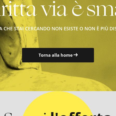
ritta via è sm
A CHE STAI CERCANDO NON ESISTE O NON È PIÙ DI
Torna alla home