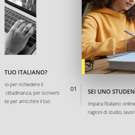
IL TUO ITALIANO?
aliano per richiedere il
01
SEI UNO STUDEN
 cittadinanza, per iscriverti
ente per arricchire il tuo
Impara l’italiano online
ragioni di studio, lavo