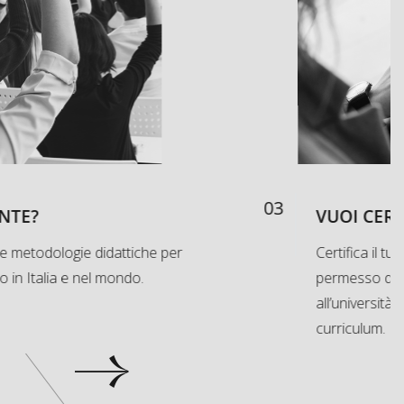
03
NTE?
VUOI CERT
 e metodologie didattiche per
Certifica il tuo
no in Italia e nel mondo.
permesso di so
all’università
curriculum.