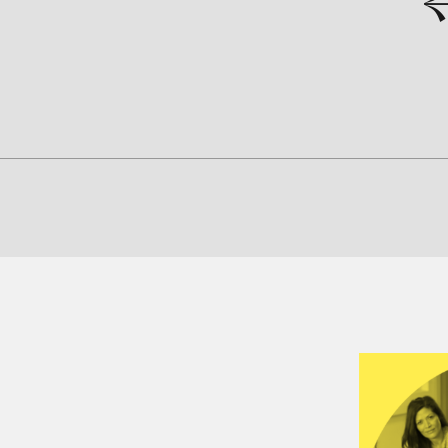
next
prev