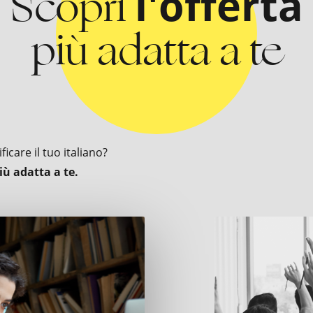
Scopri
l'offerta
più adatta a te
icare il tuo italiano?
iù adatta a te.