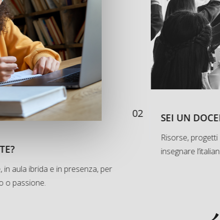
02
SEI UN DOCE
Risorse, progetti
TE?
insegnare l’italia
, in aula ibrida e in presenza, per
ro o passione.