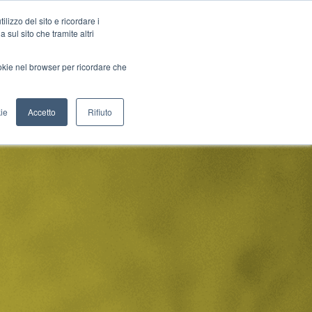
lizzo del sito e ricordare i
 sul sito che tramite altri
Blog
Pillole
Congresso
ACCED
ookie nel browser per ricordare che
ie
Accetto
Rifiuto