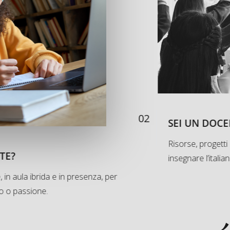
02
SEI UN DOCE
Risorse, progetti
TE?
insegnare l’italia
, in aula ibrida e in presenza, per
ro o passione.