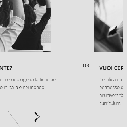
03
NTE?
VUOI CERT
 e metodologie didattiche per
Certifica il tuo
no in Italia e nel mondo.
permesso di so
all’università
curriculum.