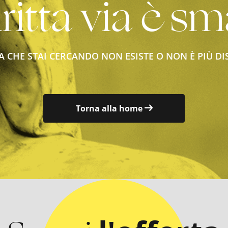
ritta via è sm
A CHE STAI CERCANDO NON ESISTE O NON È PIÙ DI
Torna alla home