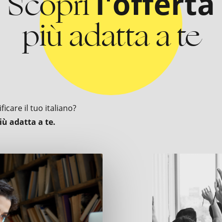
Scopri
l'offerta
più adatta a te
icare il tuo italiano?
iù adatta a te.