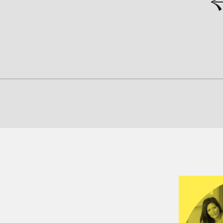
next
prev