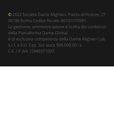
©
2022 Società Dante Alighieri. Piazza di Firenze, 27
00186 Roma Codice fiscale: 80101070581.
La gestione, amministrazione e scelta dei contenuti
della Piattaforma Dante.Global
è di esclusiva competenza della Dante Alighieri Lab
s.r.l. a S.U. Cap. Soc euro 500.000,00 i.v.
C.F. / P.IVA 15949371007.