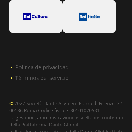
Política de privacidad
Términos del servicio
©
2022 Società Dante Alighieri. Piazza di Firenze, 27
00186 Roma Codice fiscale: 80101070581.
La gestione, amministrazione e scelta dei contenuti
della Piattaforma Dante.Global
è di esclusiva competenza della Dante Alighieri Lab