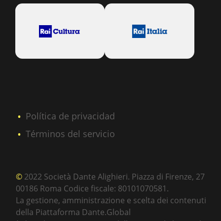
Política de privacidad
Términos del servicio
©
2022 Società Dante Alighieri. Piazza di Firenze, 27
00186 Roma Codice fiscale: 80101070581.
La gestione, amministrazione e scelta dei contenuti
della Piattaforma Dante.Global