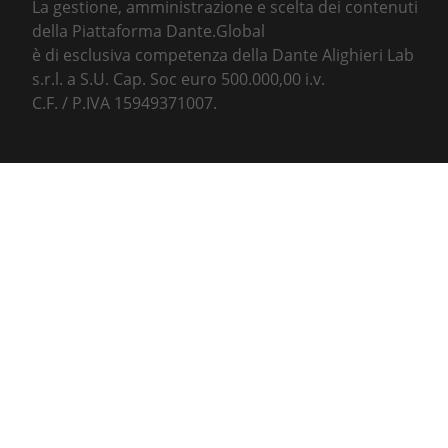
La gestione, amministrazione e scelta dei contenuti
della Piattaforma Dante.Global
è di esclusiva competenza della Dante Alighieri Lab
s.r.l. a S.U. Cap. Soc euro 500.000,00 i.v.
C.F. / P.IVA 15949371007.