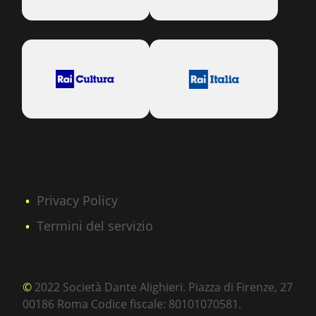
Privacy Policy
Termini del servizio
©
2022 Società Dante Alighieri. Piazza di Firenze, 27
00186 Roma Codice fiscale: 80101070581.