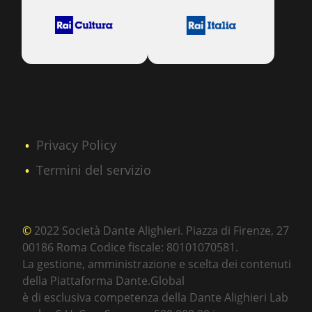
Privacy Policy
Termini del servizio
©
2022 Società Dante Alighieri. Piazza di Firenze, 27
00186 Roma Codice fiscale: 80101070581.
La gestione, amministrazione e scelta dei contenuti
della Piattaforma Dante.Global
è di esclusiva competenza della Dante Alighieri Lab