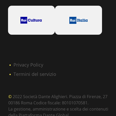
Privacy Policy
Termini del servizio
©
2022 Società Dante Alighieri. Piazza di Firenze, 27
00186 Roma Codice fiscale: 80101070581.
La gestione, amministrazione e scelta dei contenuti
della Piattaforma Dante.Global