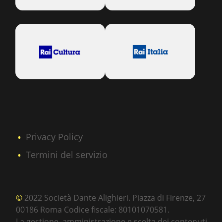
Privacy Policy
Termini del servizio
©
2022 Società Dante Alighieri. Piazza di Firenze, 27
00186 Roma Codice fiscale: 80101070581.
La gestione, amministrazione e scelta dei contenuti