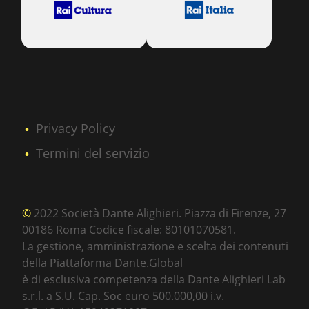
Privacy Policy
Termini del servizio
©
2022 Società Dante Alighieri. Piazza di Firenze, 27
00186 Roma Codice fiscale: 80101070581.
La gestione, amministrazione e scelta dei contenuti
della Piattaforma Dante.Global
è di esclusiva competenza della Dante Alighieri Lab
s.r.l. a S.U. Cap. Soc euro 500.000,00 i.v.