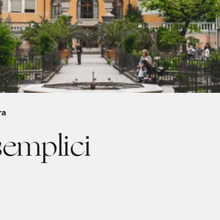
ra
semplici