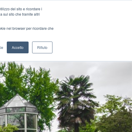
lizzo del sito e ricordare i
 sul sito che tramite altri
nts
Blog
Pillole
Congress
LOG 
ookie nel browser per ricordare che
ie
Accetto
Rifiuto