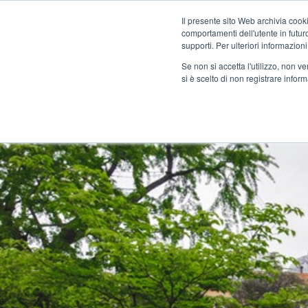
Il presente sito Web archivia cooki
comportamenti dell'utente in futuro.
MENU
supporti. Per ulteriori informazioni
Se non si accetta l'utilizzo, non 
si è scelto di non registrare infor