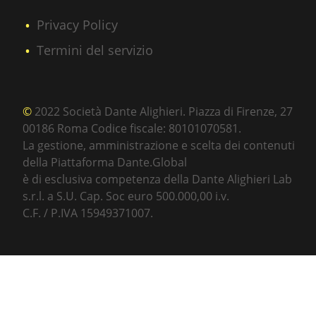
Privacy Policy
Termini del servizio
©
2022 Società Dante Alighieri. Piazza di Firenze, 27
00186 Roma Codice fiscale: 80101070581.
La gestione, amministrazione e scelta dei contenuti
della Piattaforma Dante.Global
è di esclusiva competenza della Dante Alighieri Lab
s.r.l. a S.U. Cap. Soc euro 500.000,00 i.v.
C.F. / P.IVA 15949371007.