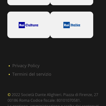
Privacy Policy
Termini del servizio
©
2022 Società Dante Alighieri. Piazza di Firenze, 27
00186 Roma Codice fiscale: 80101070581.